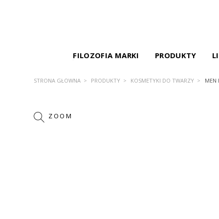
FILOZOFIA MARKI
PRODUKTY
L
STRONA GŁÓWNA
PRODUKTY
KOSMETYKI DO TWARZY
MEN 
ZOOM