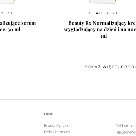
TY RX
BEAUTY RX
lizujące serum
Beauty Rx Normalizujący kr
ce, 30 ml
wygładzający na dzień i na noc
ml
POKAŻ WIĘCEJ PRO
LINIE
Beauty Alphabet
Gold Amber
Body Ceremony
Hialuronowy