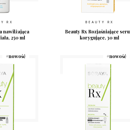
TY RX
BEAUTY RX
a nawilżająca
Beauty Rx Rozjaśniające ser
iała, 250 ml
korygujące, 30 ml
#
nowość
#
nowość