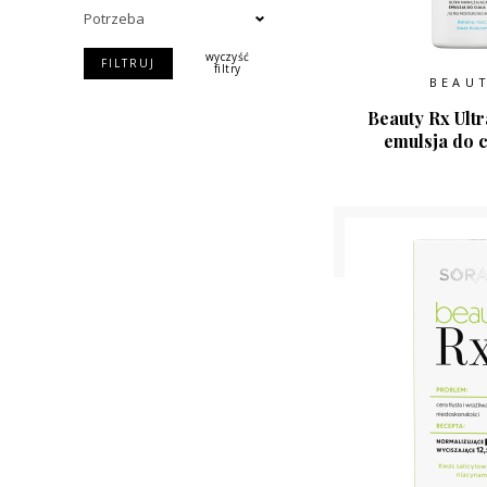
Potrzeba
wyczyść
FILTRUJ
filtry
BEAU
Beauty Rx Ultr
emulsja do c