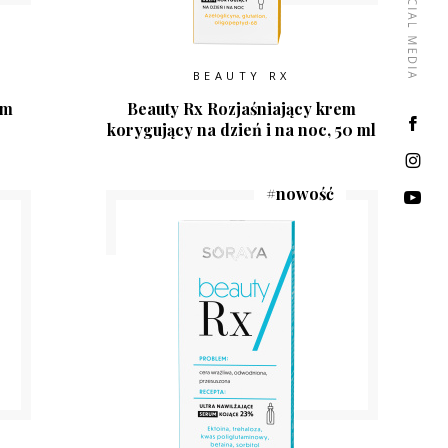
BEAUTY RX
um
Beauty Rx Rozjaśniający krem
korygujący na dzień i na noc, 50 ml
#
nowość