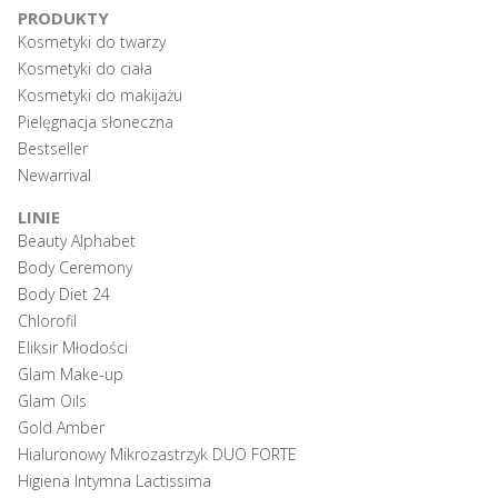
PRODUKTY
Kosmetyki do twarzy
Kosmetyki do ciała
Kosmetyki do makijażu
Pielęgnacja słoneczna
Bestseller
Newarrival
LINIE
Beauty Alphabet
Body Ceremony
Body Diet 24
Chlorofil
Eliksir Młodości
Glam Make-up
Glam Oils
Gold Amber
Hialuronowy Mikrozastrzyk DUO FORTE
Higiena Intymna Lactissima