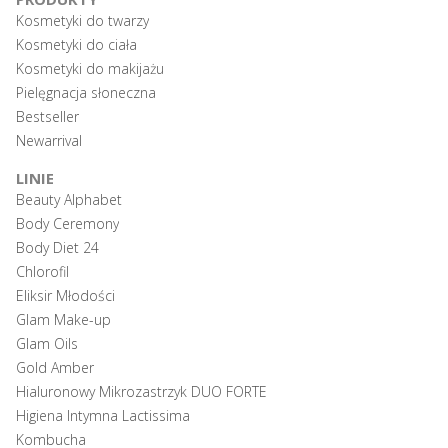
Kosmetyki do twarzy
Kosmetyki do ciała
Kosmetyki do makijażu
Pielęgnacja słoneczna
Bestseller
Newarrival
LINIE
Beauty Alphabet
Body Ceremony
Body Diet 24
Chlorofil
Eliksir Młodości
Glam Make-up
Glam Oils
Gold Amber
Hialuronowy Mikrozastrzyk DUO FORTE
Higiena Intymna Lactissima
Kombucha