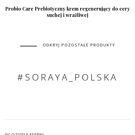
Probio Care Prebiotyczny krem regenerujący do cery
suchej i wrażliwej
ODKRYJ POZOSTAŁE PRODUKTY
#SORAYA_POLSKA
FILOZOFIA MARKI