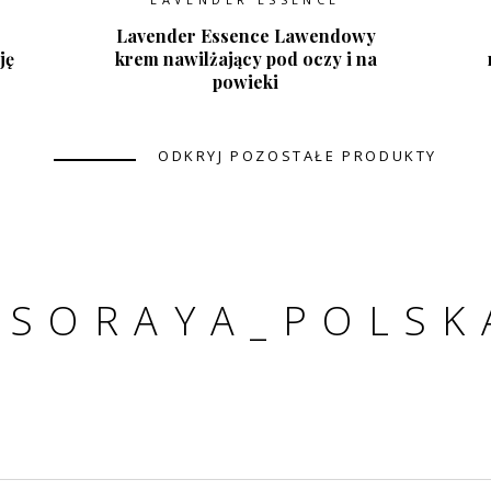
Lavender Essence Lawendowy
ję
krem nawilżający pod oczy i na
powieki
ODKRYJ POZOSTAŁE PRODUKTY
#SORAYA_POLSK