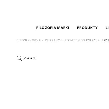
FILOZOFIA MARKI
PRODUKTY
L
STRONA GŁÓWNA
PRODUKTY
KOSMETYKI DO TWARZY
LAVE
ZOOM