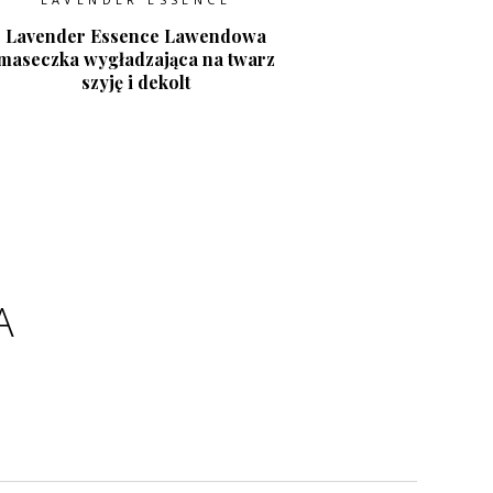
Lavender Essence Lawendowa
maseczka wygładzająca na twarz
szyję i dekolt
A