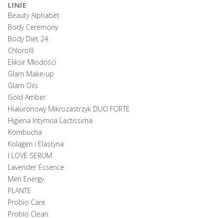
LINIE
Beauty Alphabet
Body Ceremony
Body Diet 24
Chlorofil
Eliksir Młodości
Glam Make-up
Glam Oils
Gold Amber
Hialuronowy Mikrozastrzyk DUO FORTE
Higiena Intymna Lactissima
Kombucha
Kolagen i Elastyna
I LOVE SERUM
Lavender Essence
Men Energy
PLANTE
Probio Care
Probio Clean