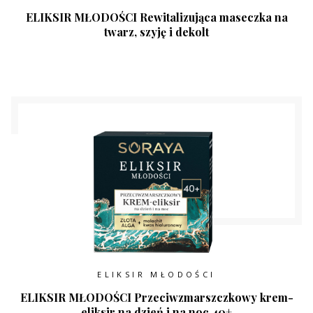
ELIKSIR MŁODOŚCI Rewitalizująca maseczka na
twarz, szyję i dekolt
ELIKSIR MŁODOŚCI
ELIKSIR MŁODOŚCI Przeciwzmarszczkowy krem-
eliksir na dzień i na noc 40+