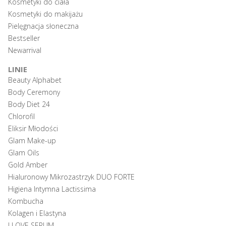
Kosmetyki do ciała
Kosmetyki do makijażu
Pielęgnacja słoneczna
Bestseller
Newarrival
LINIE
Beauty Alphabet
Body Ceremony
Body Diet 24
Chlorofil
Eliksir Młodości
Glam Make-up
Glam Oils
Gold Amber
Hialuronowy Mikrozastrzyk DUO FORTE
Higiena Intymna Lactissima
Kombucha
Kolagen i Elastyna
I LOVE SERUM