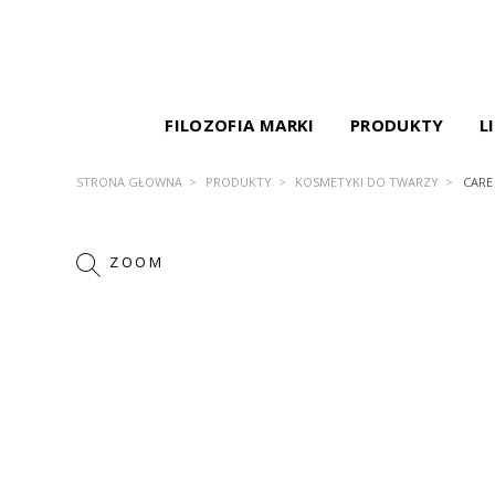
FILOZOFIA MARKI
PRODUKTY
L
STRONA GŁÓWNA
PRODUKTY
KOSMETYKI DO TWARZY
CARE
ZOOM