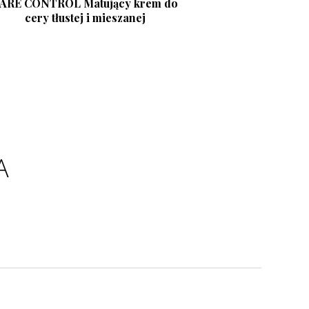
ARE CONTROL Matujący krem do
cery tłustej i mieszanej
A