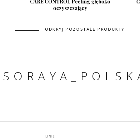
CARE CONTROL Peeling głęboko
C
oczyszczający
ODKRYJ POZOSTAŁE PRODUKTY
#SORAYA_POLSK
LINIE