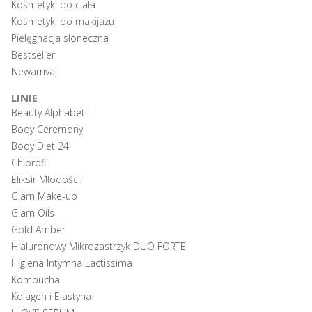
Kosmetyki do ciała
Kosmetyki do makijażu
Pielęgnacja słoneczna
Bestseller
Newarrival
LINIE
Beauty Alphabet
Body Ceremony
Body Diet 24
Chlorofil
Eliksir Młodości
Glam Make-up
Glam Oils
Gold Amber
Hialuronowy Mikrozastrzyk DUO FORTE
Higiena Intymna Lactissima
Kombucha
Kolagen i Elastyna