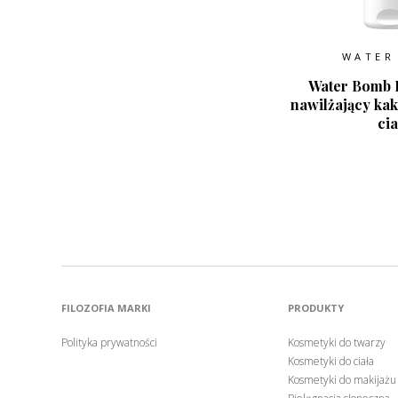
WATER
Water Bomb 
nawilżający ka
cia
FILOZOFIA MARKI
PRODUKTY
Polityka prywatności
Kosmetyki do twarzy
Kosmetyki do ciała
Kosmetyki do makijażu