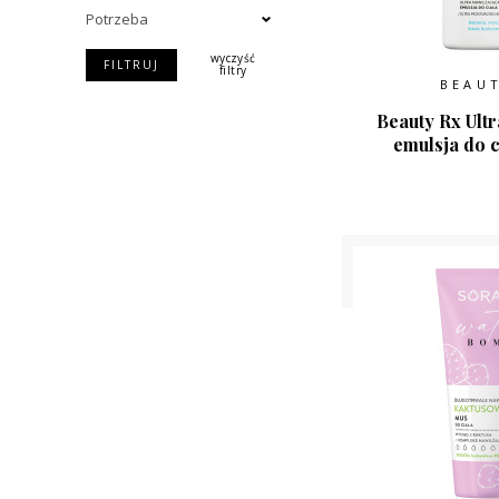
Potrzeba
wyczyść
FILTRUJ
filtry
BEAU
Beauty Rx Ultr
emulsja do c