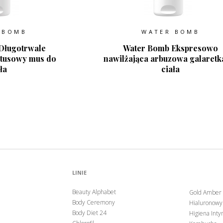
 BOMB
WATER BOMB
Długotrwale
Water Bomb Ekspresowo
ktusowy mus do
nawilżająca arbuzowa galaretk
ła
ciała
LINIE
Beauty Alphabet
Gold Amber
Body Ceremony
Hialuronowy
Body Diet 24
Higiena Inty