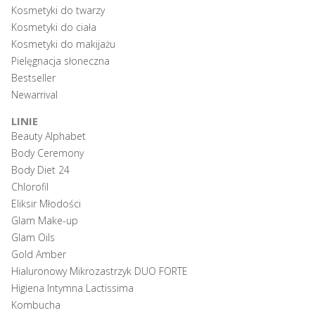
Kosmetyki do twarzy
Kosmetyki do ciała
Kosmetyki do makijażu
Pielęgnacja słoneczna
Bestseller
Newarrival
LINIE
Beauty Alphabet
Body Ceremony
Body Diet 24
Chlorofil
Eliksir Młodości
Glam Make-up
Glam Oils
Gold Amber
Hialuronowy Mikrozastrzyk DUO FORTE
Higiena Intymna Lactissima
Kombucha